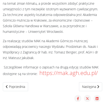
na temat zmian klimatu, a przede wszystkim zdobyć praktyczne
umiejętności z tym niezwykle istotnym wyzwaniem cywilizacyjnym.
Za techniczne aspekty kształcenia odpowiedzialna jest Akademia
Górniczo-Hutnicza w Krakowie, za ekonomiczne i biznesowe –
Szkoła Główna Handlowa w Warszawie, a za przyrodnicze i
humanistyczne – Uniwersytet Wrocławski.
Za realizację studiów MAK na Akademii Górniczo-Hutniczej
odpowiadają pracownicy naszego Wydziału: Prodziekan ds. Nauki i
Współpracy z Zagranicą dr hab. inż. Tomasz Bergier, prof. AGH i dr
inż. Mateusz Jakubiak.
Szczegółowe informacje o zapisach na drugą edycję studiów MAK
https://mak.agh.edu.pl/
dostępne są na stronie:
Poprzednia strona: Spotkanie informacyjne o kierunku ZKPiA
Następna strona
Poprzednia
Następna