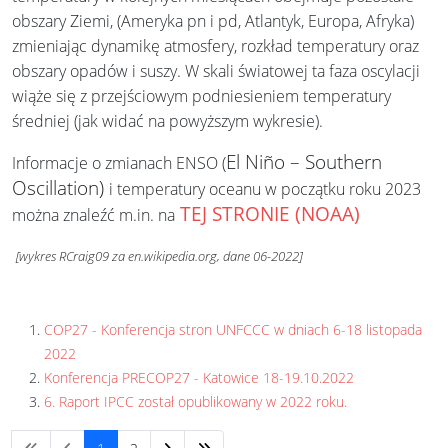
obszary Ziemi, (Ameryka pn i pd, Atlantyk, Europa, Afryka)
zmieniając dynamikę atmosfery, rozkład temperatury oraz
obszary opadów i suszy. W skali światowej ta faza oscylacji
wiąże się z przejściowym podniesieniem temperatury
średniej (jak widać na powyższym wykresie).
El Niño – Southern
Informacje o zmianach ENSO (
Oscillation)
i temperatury oceanu w początku roku 2023
TEJ STRONIE (NOAA)
można znaleźć m.in. na
[wykres RCraig09 za en.wikipedia.org, dane 06-2022]
COP27 - Konferencja stron UNFCCC w dniach 6-18 listopada
2022
Konferencja PRECOP27 - Katowice 18-19.10.2022
6. Raport IPCC został opublikowany w 2022 roku.