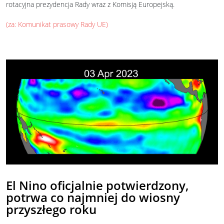
rotacyjna prezydencja Rady wraz z Komisją Europejską.
(za: Komunikat prasowy Rady UE)
El Nino oficjalnie potwierdzony,
potrwa co najmniej do wiosny
przyszłego roku