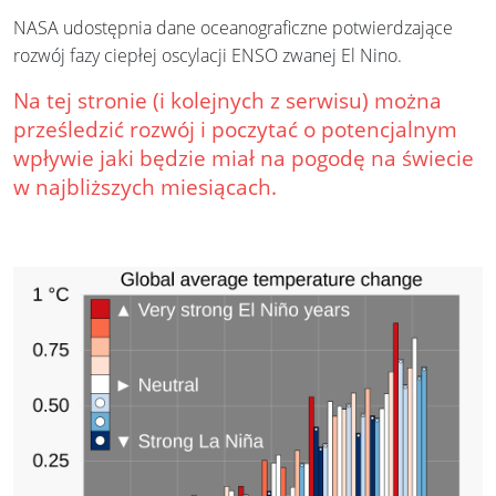
NASA udostępnia dane oceanograficzne potwierdzające
rozwój fazy ciepłej oscylacji ENSO zwanej El Nino.
Na tej stronie (i kolejnych z serwisu) można
prześledzić rozwój i poczytać o potencjalnym
wpływie jaki będzie miał na pogodę na świecie
w najbliższych miesiącach.