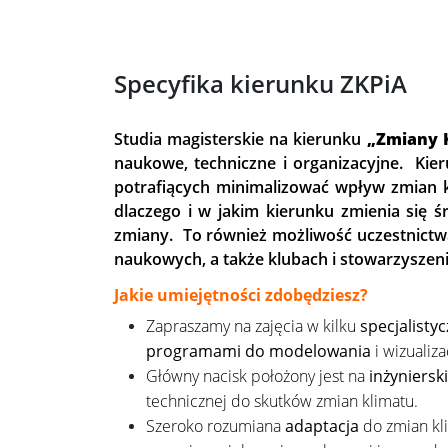
Specyfika kierunku ZKPiA
Studia magisterskie na kierunku
„
Zmiany K
naukowe, techniczne i organizacyjne. Ki
potrafiących minimalizować wpływ zmian k
dlaczego i w jakim kierunku zmienia się 
zmiany. To również możliwość uczestnictwa
naukowych, a także klubach i stowarzyszeni
Jakie umiejętności zdobędziesz?
Zapraszamy na zajęcia w kilku
specjalisty
programami do modelowania
i wizualiz
Główny nacisk położony jest na
inżyniersk
technicznej do skutków zmian klimatu.
Szeroko rozumiana
adaptacja
do zmian kli