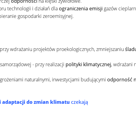
rczej
odporności
na klęski żywiołowe.
 technologii i działań dla
ograniczenia emisji
gazów cieplarn
pieranie gospodarki zeroemisyjnej.
 przy wdrażaniu projektów proekologicznych, zmniejszaniu
ślad
samorządowej - przy realizacji
polityki klimatycznej
, wdrażani 
grożeniami naturalnymi, inwestycjami budującymi
odporność n
i adaptacji do zmian klimatu
czekają