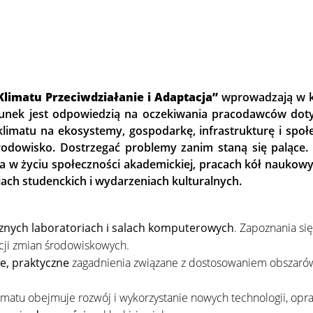
limatu Przeciwdziałanie i Adaptacja
”
wprowadzają w kl
erunek jest odpowiedzią na oczekiwania pracodawców do
limatu na ekosystemy, gospodarkę, infrastrukturę i spo
środowisko. Dostrzegać problemy zanim staną się palące
 w życiu społeczności akademickiej, pracach kół naukowyc
ach studenckich i wydarzeniach kulturalnych.
cznych laboratoriach i salach komputerowych
. Zapoznania si
acji zmian środowiskowych.
ie, praktyczne
zagadnienia związane z dostosowaniem obszarów mi
matu obejmuje rozwój i wykorzystanie nowych technologii, opraco